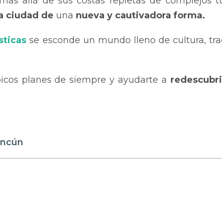
ás allá de sus costas repletas de complejos tur
la ciudad de
una
nueva y cautivadora forma.
sticas
se esconde un mundo lleno de cultura, trad
típicos planes de siempre y ayudarte a
redescubri
ancún