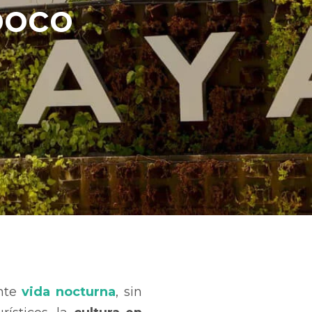
poco
ante
vida nocturna
, sin