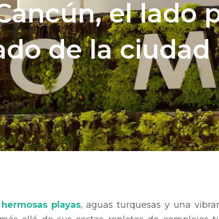
Cancún, el lado 
ado de la ciudad
e
hermosas playas
, aguas turquesas y una vibr