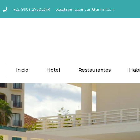
+52 (998) 1275063
opsotaventocancun@gmail.com
Inicio
Hotel
Restaurantes
Habi