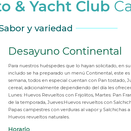
o & Yacht Club
Ca
En
En
En
En
En
En
Sotavento 
Sotavento 
Sotavento 
Sotavento 
Sotavento 
Sotavento 
Yacht Club
Yacht Club
Yacht Club
Yacht Club
Yacht Club
Yacht Club
Sabor y variedad
Cancún
Cancún
Cancún
Cancún
Cancún
Cancún
Desayuno Continental
Te ofrecemos una amplia vari
Te ofrecemos una amplia vari
Te ofrecemos una amplia vari
Te ofrecemos una amplia vari
Te ofrecemos una amplia vari
Te ofrecemos una amplia vari
de platos y productos.
de platos y productos.
de platos y productos.
de platos y productos.
de platos y productos.
de platos y productos.
Para nuestros huéspedes que lo hayan solicitado, en s
incluido se ha preparado un menú Continental, este es 
semana, todos en especial cuentan con Pan tostado, Ju
cereal, adicionalmente dependiendo del día les ofrece
Lunes: Huevos Revueltos con Frijolitos, Martes: Pan Fra
de la temporada, Jueves:Huevos revueltos con Salchich
Papas campestres con verduras al vapor y Salchichas a
Huevos revueltos naturales.
Horario