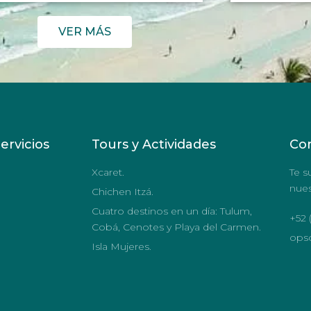
VER MÁS
ervicios
Tours y Actividades
Co
Xcaret.
Te s
nues
Chichen Itzá.
Cuatro destinos en un día: Tulum,
+52 
Cobá, Cenotes y Playa del Carmen.
ops
Isla Mujeres.