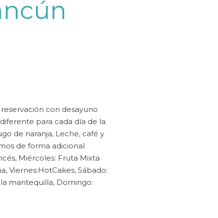
ncún
&
&
&
&
&
&
edad
edad
edad
edad
edad
edad
u reservación con desayuno
diferente para cada día de la
go de naranja, Leche, café y
mos de forma adicional
ncés, Miércoles: Fruta Mixta
a, Viernes:HotCakes, Sábado:
 la mantequilla, Domingo: