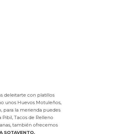
deleitarte con platillos
yuno unos Huevos Motuleños,
o, para la merienda puedes
 Pibil, Tacos de Relleno
icanas, también ofrecemos
A SOTAVENTO.