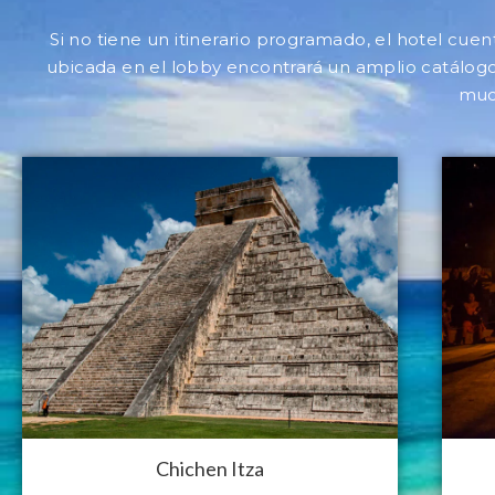
Si no tiene un itinerario programado, el hotel cuen
ubicada en el lobby encontrará un amplio catálogo 
much
Chichen Itza