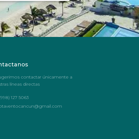
ntactanos
ugerimos contactar únicamente a
tras líneas directas
(998) 127 5063
otaventocancun@gmail.com