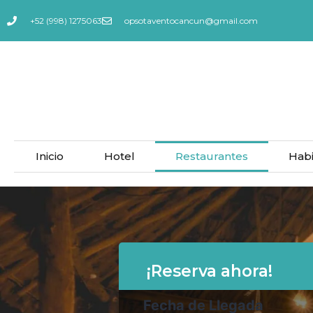
+52 (998) 1275063
opsotaventocancun@gmail.com
Inicio
Hotel
Restaurantes
Habi
¡Reserva ahora!
Fecha de Llegada