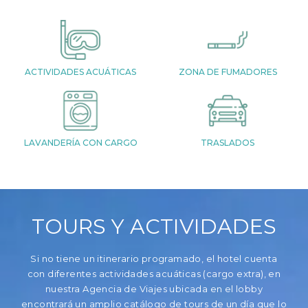
ACTIVIDADES ACUÁTICAS
ZONA DE FUMADORES
LAVANDERÍA CON CARGO
TRASLADOS
TOURS Y ACTIVIDADES
Si no tiene un itinerario programado, el hotel cuenta
con diferentes actividades acuáticas (cargo extra), en
nuestra Agencia de Viajes ubicada en el lobby
encontrará un amplio catálogo de tours de un día que lo