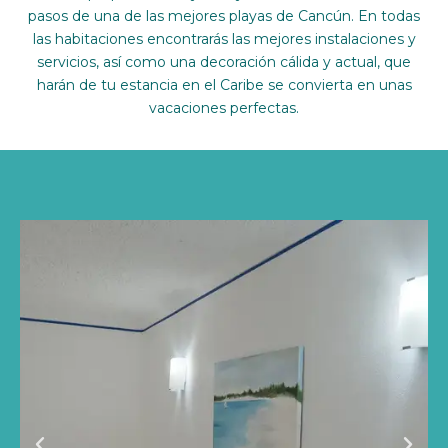
pasos de una de las mejores playas de Cancún. En todas
más impuestos
más impuestos
más impuestos
más impuestos
más impuestos
más impuestos
más impuestos
más impuestos
más impuestos
las habitaciones encontrarás las mejores instalaciones y
servicios, así como una decoración cálida y actual, que
Habitación por noche.
Habitación por noche.
Habitación por noche.
Habitación por noche.
Habitación por noche.
Habitación por noche.
Habitación por noche.
Habitación por noche.
Habitación por noche.
harán de tu estancia en el Caribe se convierta en unas
vacaciones perfectas.