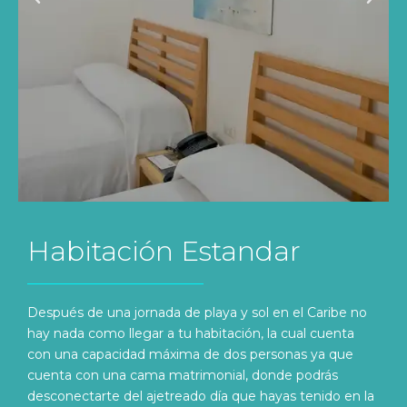
Habitación Estandar
Después de una jornada de playa y sol en el Caribe no
hay nada como llegar a tu habitación, la cual cuenta
con una capacidad máxima de dos personas ya que
cuenta con una cama matrimonial, donde podrás
desconectarte del ajetreado día que hayas tenido en la