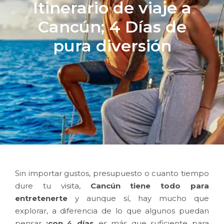
Itinerario de viaje a
Cancún; 4 Días de
pura diversión
Sin importar gustos, presupuesto o cuanto tiempo
dure tu visita,
Cancún tiene todo para
entretenerte
y aunque sí, hay mucho que
explorar, a diferencia de lo que algunos puedan
pensar
¡con 4 días
es más que suficiente para