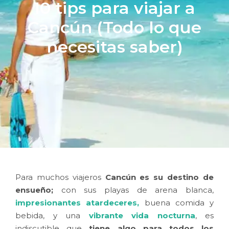
10 tips para viajar a
Cancún (Todo lo que
necesitas saber)
Para muchos viajeros
Cancún es su destino de
ensueño;
con sus playas de arena blanca,
impresionantes atardeceres
,
buena comida y
bebida, y una
vibrante vida nocturna
, es
indiscutible que
tiene algo para todos los