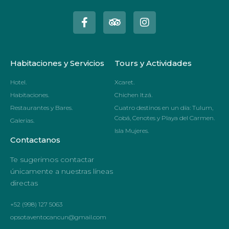
Habitaciones y Servicios
Tours y Actividades
Hotel.
Xcaret.
Habitaciones.
Chichen Itzá.
Restaurantes y Bares.
Cuatro destinos en un día: Tulum,
Cobá, Cenotes y Playa del Carmen.
Galerias.
Isla Mujeres.
Contactanos
Te sugerimos contactar
únicamente a nuestras líneas
directas
+52 (998) 127 5063
opsotaventocancun@gmail.com