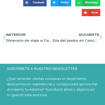
Facebook
Twitter
WhatsApp
Email
ANTERIOR
SIGUIENTE
Itinerario de viaje a Cancún; 4 Días de pura diversión
Día del padre en Cancún ¡6 regalos para sorprender!
SUSCRÍBETE A NUESTRO NEWSLETTER
¿Qué tal recibir ofertas exclusivas en alojamiento,
descuentos en experiencias y consejos para aprovechar
al máximo tu estancia? Suscríbete ahora y déjanos ser
tu guía en esta aventura.