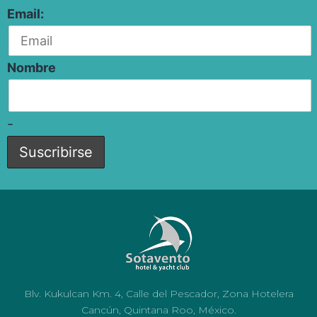
Email:
Nombre
-
Blv. Kukulcan Km. 4, Calle del Pescador, Zona Hotelera
Cancún, Quintana Roo, México.