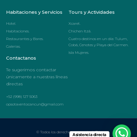
Habitaciones y Servicios
Tours y Actividades
Hotel.
Xcaret.
Habitaciones.
Chichen Itzá.
Restaurantes y Bares.
Cuatro destinos en un día: Tulum,
Cobá, Cenotes y Playa del Carmen.
Galerias.
Isla Mujeres.
Contactanos
Te sugerimos contactar
únicamente a nuestras líneas
directas
+52 (998) 127 5063
opsotaventocancun@gmail.com
© Todos los derechos reservados MTA.
Asistencia directa