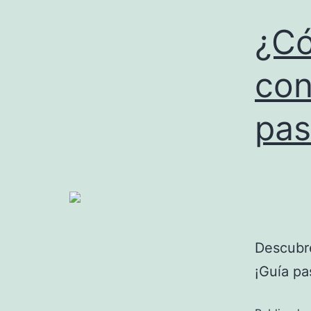
¿Có
con
pas
Descubre
¡Guía pa