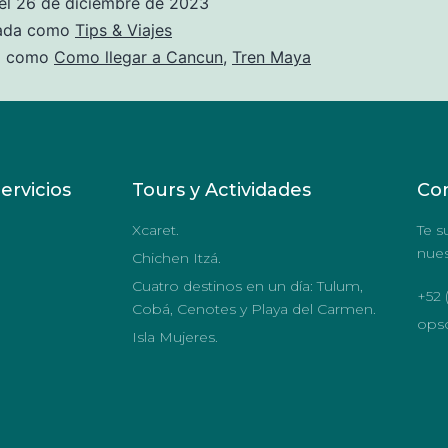
el
26 de diciembre de 2023
zada como
Tips & Viajes
a como
Como llegar a Cancun
,
Tren Maya
ervicios
Tours y Actividades
Co
Xcaret.
Te s
nues
Chichen Itzá.
Cuatro destinos en un día: Tulum,
+52 
Cobá, Cenotes y Playa del Carmen.
ops
Isla Mujeres.