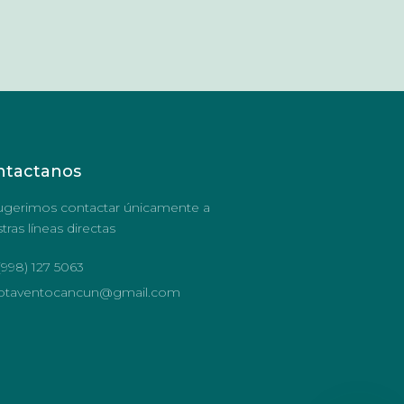
ntactanos
ugerimos contactar únicamente a
tras líneas directas
(998) 127 5063
otaventocancun@gmail.com