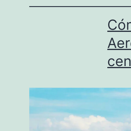
Cóm
Aer
cen