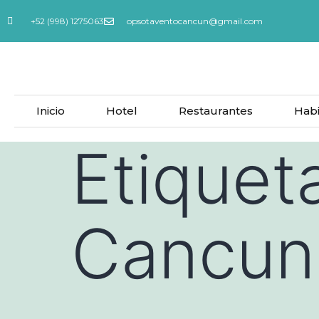
+52 (998) 1275063
opsotaventocancun@gmail.com
Inicio
Hotel
Restaurantes
Habi
Etiquet
Cancun