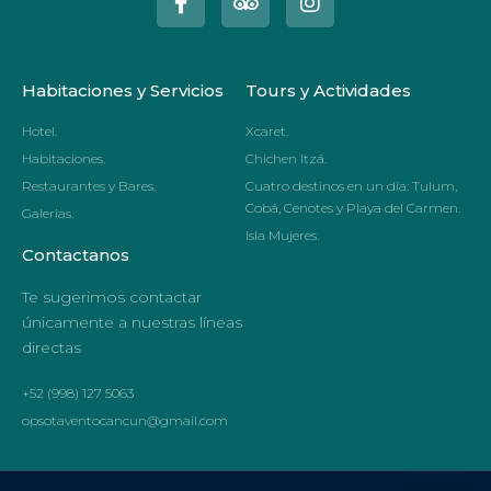
Habitaciones y Servicios
Tours y Actividades
Hotel.
Xcaret.
Habitaciones.
Chichen Itzá.
Restaurantes y Bares.
Cuatro destinos en un día: Tulum,
Cobá, Cenotes y Playa del Carmen.
Galerias.
Isla Mujeres.
Contactanos
Te sugerimos contactar
únicamente a nuestras líneas
directas
+52 (998) 127 5063
opsotaventocancun@gmail.com