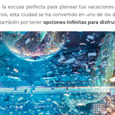
la excusa perfecta para planear tus vacacione
s, esta ciudad se ha convertido en uno de los de
o también por tener
opciones infinitas para disfru