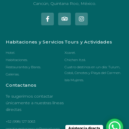
Cancún, Quintana Roo, México.
Habitaciones y Servicios
Tours y Actividades
Hotel.
Xcaret.
Habitaciones.
Chichen Itzá.
Restaurantes y Bares.
Cuatro destinos en un día: Tulum,
Cobá, Cenotes y Playa del Carmen.
Galerias.
Isla Mujeres.
Contactanos
Te sugerimos contactar
únicamente a nuestras líneas
directas
+52 (998) 127 5063
Asistencia directa
opsotaventocancun@gmail.com